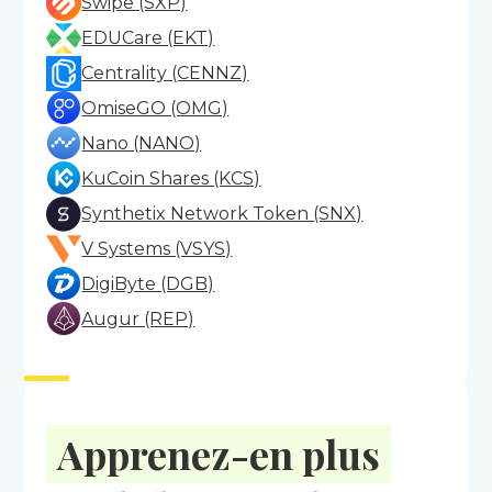
Swipe (SXP)
EDUCare (EKT)
Centrality (CENNZ)
OmiseGO (OMG)
Nano (NANO)
KuCoin Shares (KCS)
Synthetix Network Token (SNX)
V Systems (VSYS)
DigiByte (DGB)
Augur (REP)
Apprenez-en plus