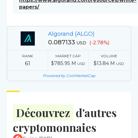
https://www.algorand.com/resources/white-
papers/
Algorand (ALGO)
0.087133
(-2.78%)
USD
RANK
MARKET CAP
VOLUME
61
$785.95 M
$13.84 M
USD
USD
Powered by CoinMarketCap
Découvrez
d'autres
cryptomonnaies