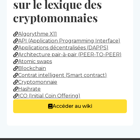
sur le lexique des
cryptomonnaies
Algorythme X11
API (Application Programming Interface)
Applications décentralisées (DAPPS)
Architecture pair-à-pair (PEER-TO-PEER)
Atomic swaps
Blockchain
Contrat intelligent (Smart contract)
Cryptomonnaie
Hashrate
ICO (Initial Coin Offering)
Accéder au wiki