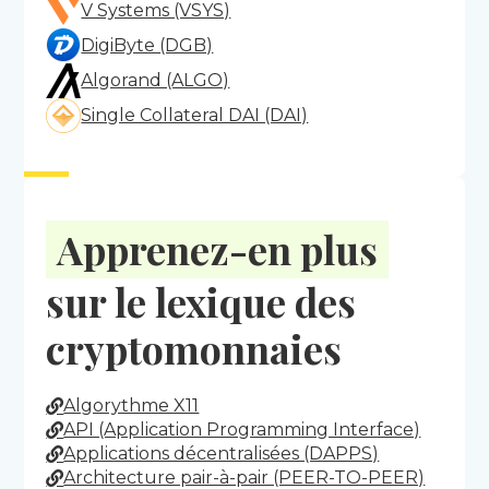
V Systems (VSYS)
DigiByte (DGB)
Algorand (ALGO)
Single Collateral DAI (DAI)
Apprenez-en plus
sur le lexique des
cryptomonnaies
Algorythme X11
API (Application Programming Interface)
Applications décentralisées (DAPPS)
Architecture pair-à-pair (PEER-TO-PEER)