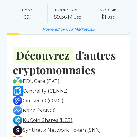
RANK
MARKET CAP
VOLUME
921
$9.36 M
$1
USD
USD
Powered by CoinMarketCap
Découvrez
d'autres
cryptomonnaies
EDUCare (EKT)
Centrality (CENNZ)
OmiseGO (OMG)
Nano (NANO)
KuCoin Shares (KCS)
Synthetix Network Token (SNX)