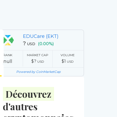
EDUCare (EKT)
?
(0.00%)
USD
RANK
MARKET CAP
VOLUME
null
$?
$1
USD
USD
Powered by CoinMarketCap
Découvrez
d'autres