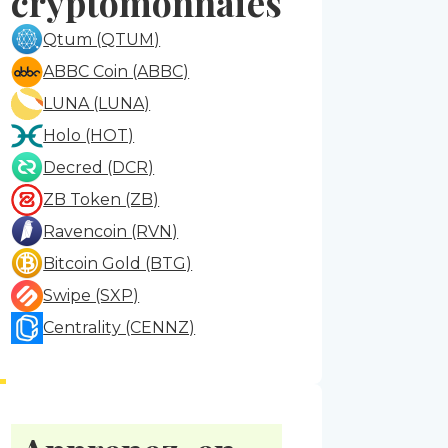
cryptomonnaies
Qtum (QTUM)
ABBC Coin (ABBC)
LUNA (LUNA)
Holo (HOT)
Decred (DCR)
ZB Token (ZB)
Ravencoin (RVN)
Bitcoin Gold (BTG)
Swipe (SXP)
Centrality (CENNZ)