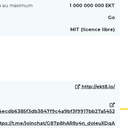
on au maximum
1 000 000 000 EKT
Go
MIT (licence libre)
http://ekt8.io/
/0x4ecdb6385f3db3847f9c4a9bf3f9917bb27a5452
tps://t.me/joinchat/G87p8hAR8y4n_doleuXDqA