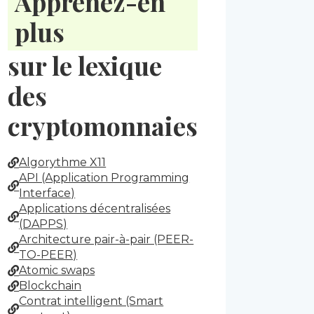
Apprenez-en
plus
sur le lexique
des
cryptomonnaies
Algorythme X11
API (Application Programming
Interface)
Applications décentralisées
(DAPPS)
Architecture pair-à-pair (PEER-
TO-PEER)
Atomic swaps
Blockchain
Contrat intelligent (Smart