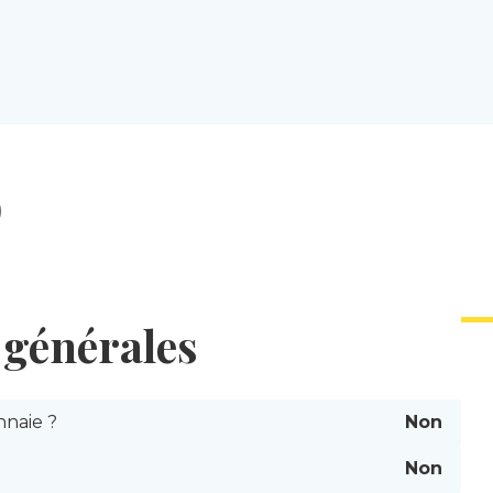
)
générales
naie ?
Non
Non