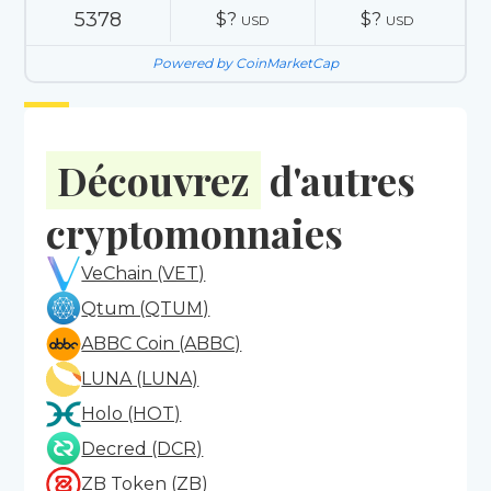
5378
$?
$?
USD
USD
Powered by CoinMarketCap
Découvrez
d'autres
cryptomonnaies
VeChain (VET)
Qtum (QTUM)
ABBC Coin (ABBC)
LUNA (LUNA)
Holo (HOT)
Decred (DCR)
ZB Token (ZB)