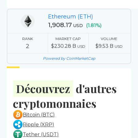
Ethereum (ETH)
1,908.17
(1.81%)
USD
RANK
MARKET CAP
VOLUME
2
$230.28 B
$9.53 B
USD
USD
Powered by CoinMarketCap
Découvrez
d'autres
cryptomonnaies
Bitcoin (BTC)
Ripple (XRP)
Tether (USDT)