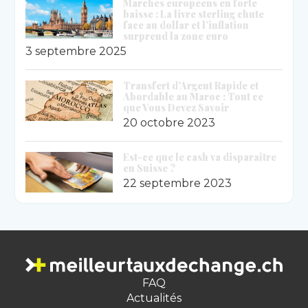
Marchés européens en forte
baisse : La livre sterling chute
face au dollar et l’inflation
surprend la zone euro
3 septembre 2025
Transfert d'Argent Rapide et
Abordable au Maroc : Tout ce
que Vous Devez Savoir
20 octobre 2023
Est-ce que le cash va disparaître
en Suisse ?
22 septembre 2023
FAQ
Actualités