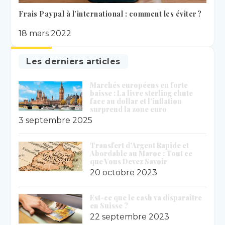
Frais Paypal à l’international : comment les éviter ?
18 mars 2022
Les derniers articles
Marchés européens en forte
baisse : La livre sterling chute
face au dollar et l’inflation
surprend la zone euro
3 septembre 2025
Transfert d'Argent Rapide et
Abordable au Maroc : Tout ce
que Vous Devez Savoir
20 octobre 2023
Est-ce que le cash va disparaître
en Suisse ?
22 septembre 2023