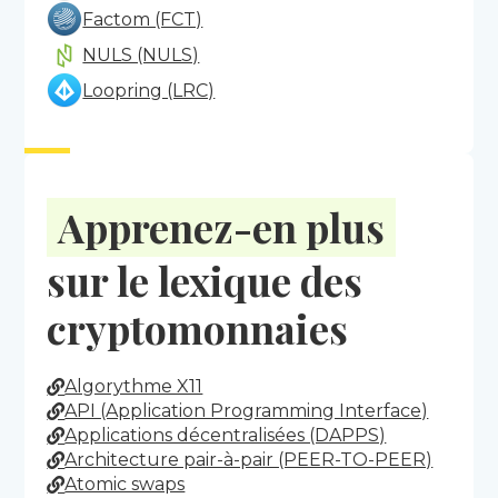
Factom (FCT)
NULS (NULS)
Loopring (LRC)
Apprenez-en plus
sur le lexique des
cryptomonnaies
Algorythme X11
API (Application Programming Interface)
Applications décentralisées (DAPPS)
Architecture pair-à-pair (PEER-TO-PEER)
Atomic swaps