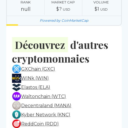
RANK
MARKET CAP
VOLUME
null
$?
$1
USD
USD
Powered by CoinMarketCap
Découvrez
d'autres
cryptomonnaies
GXChain (GXC)
WINk (WIN)
Elastos (ELA)
Waltonchain (WTC)
Decentraland (MANA)
Kyber Network (KNC)
ReddCoin (RDD)