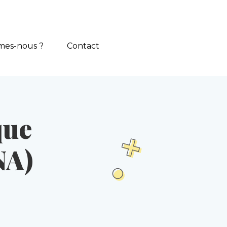
mes-nous ?
Contact
que
NA)