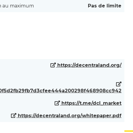
on au maximum
Pas de limite
https://decentraland.org/
/0x0f5d2fb29fb7d3cfee444a200298f468908cc942
https://t.me/dcl_market
https://decentraland.org/whitepaper.pdf