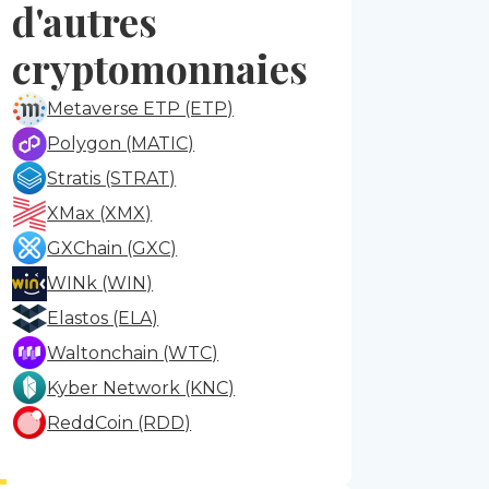
d'autres
cryptomonnaies
Metaverse ETP (ETP)
Polygon (MATIC)
Stratis (STRAT)
XMax (XMX)
GXChain (GXC)
WINk (WIN)
Elastos (ELA)
Waltonchain (WTC)
Kyber Network (KNC)
ReddCoin (RDD)