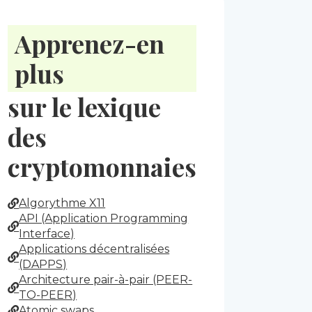
Apprenez-en
plus
sur le lexique
des
cryptomonnaies
Algorythme X11
API (Application Programming
Interface)
Applications décentralisées
(DAPPS)
Architecture pair-à-pair (PEER-
TO-PEER)
Atomic swaps