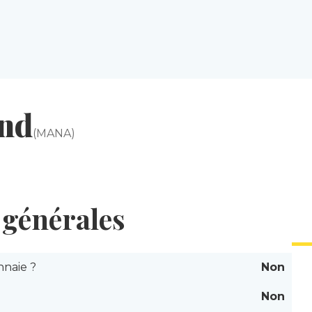
and
(MANA)
générales
naie ?
Non
Non