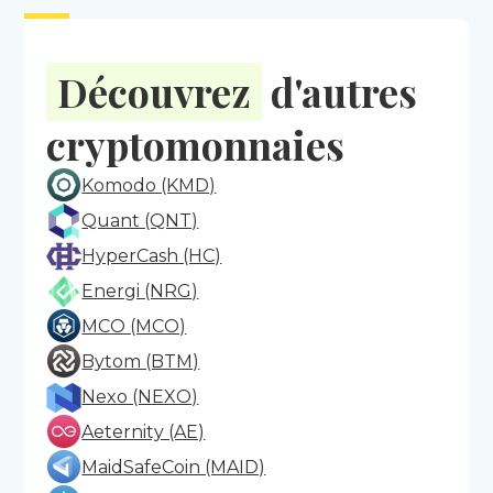
Découvrez
d'autres
cryptomonnaies
Komodo (KMD)
Quant (QNT)
HyperCash (HC)
Energi (NRG)
MCO (MCO)
Bytom (BTM)
Nexo (NEXO)
Aeternity (AE)
MaidSafeCoin (MAID)