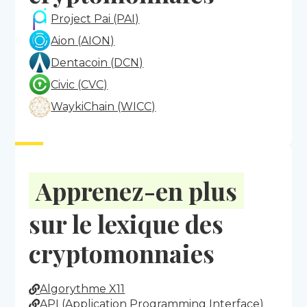
Project Pai (PAI)
Aion (AION)
Dentacoin (DCN)
Civic (CVC)
WaykiChain (WICC)
Apprenez-en plus
sur le lexique des
cryptomonnaies
Algorythme X11
API (Application Programming Interface)