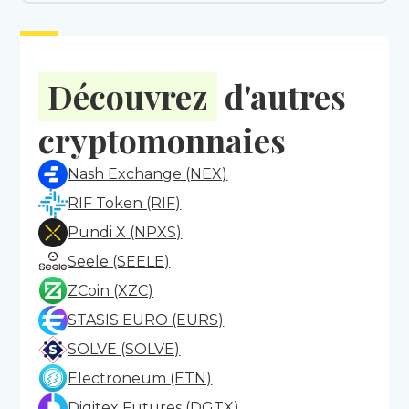
Découvrez
d'autres
cryptomonnaies
Nash Exchange (NEX)
RIF Token (RIF)
Pundi X (NPXS)
Seele (SEELE)
ZCoin (XZC)
STASIS EURO (EURS)
SOLVE (SOLVE)
Electroneum (ETN)
Digitex Futures (DGTX)