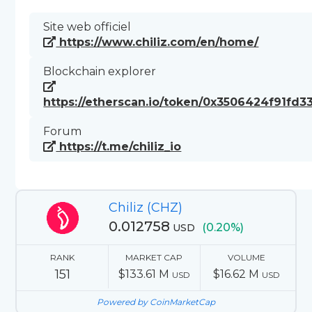
Site web officiel
https://www.chiliz.com/en/home/
Blockchain explorer
https://etherscan.io/token/0x3506424f91f
Forum
https://t.me/chiliz_io
Chiliz (CHZ)
0.012758
(0.20%)
USD
RANK
MARKET CAP
VOLUME
151
$133.61 M
$16.62 M
USD
USD
Powered by CoinMarketCap