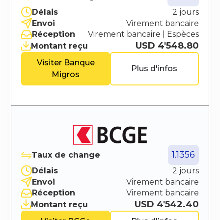
Délais
2 jours
Envoi
Virement bancaire
Réception
Virement bancaire
|
Espèces
USD 4'548.80
Montant reçu
Visiter
Banque
Plus d'infos
Migros
1.1356
Taux de change
Délais
2 jours
Envoi
Virement bancaire
Réception
Virement bancaire
USD 4'542.40
Montant reçu