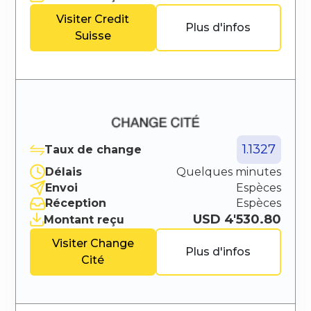
Visiter
Credit
Plus d'infos
Suisse
1.1327
Taux de change
Délais
Quelques minutes
Envoi
Espèces
Réception
Espèces
USD 4'530.80
Montant reçu
Visiter
Change
Plus d'infos
Cité